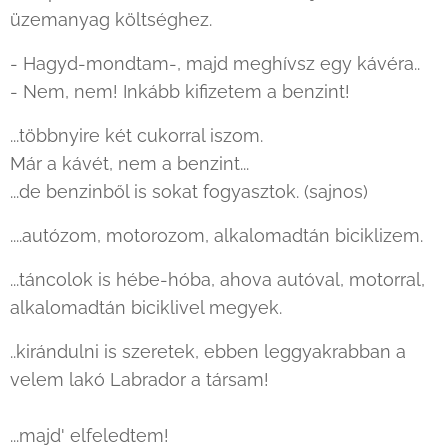
üzemanyag költséghez.
- Hagyd-mondtam-, majd meghívsz egy kávéra..
- Nem, nem! Inkább kifizetem a benzint!
...többnyire két cukorral iszom.
Már a kávét, nem a benzint...
...de benzinből is sokat fogyasztok. (sajnos)
....autózom, motorozom, alkalomadtán biciklizem.
...táncolok is hébe-hóba, ahova autóval, motorral,
alkalomadtán biciklivel megyek.
..kirándulni is szeretek, ebben leggyakrabban a
velem lakó Labrador a társam!
...majd' elfeledtem!