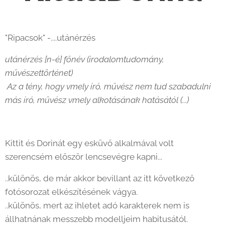
"Ripacsok" -....utánérzés
utánérzés [n-é] főnév (irodalomtudomány,
művészettörténet)
Az a tény, hogy vmely író, művész nem tud szabadulni
más író, művész vmely alkotásának hatásától (...)
Kittit és Dorinát egy esküvő alkalmával volt
szerencsém először lencsevégre kapni...
..különös, de már akkor bevillant az itt következő
fotósorozat elkészítésének vágya.
..különös, mert az ihletet adó karakterek nem is
állhatnának messzebb modelljeim habitusától.