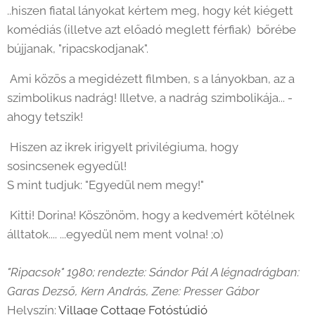
..hiszen fiatal lányokat kértem meg, hogy két kiégett
komédiás (illetve azt előadó meglett férfiak) bőrébe
bújjanak, "ripacskodjanak".
Ami közös a megidézett filmben, s a lányokban, az a
szimbolikus nadrág! Illetve, a nadrág szimbolikája... -
ahogy tetszik!
Hiszen az ikrek irigyelt privilégiuma, hogy
sosincsenek egyedül!
S mint tudjuk: "Egyedül nem megy!"
Kitti! Dorina! Köszönöm, hogy a kedvemért kötélnek
álltatok.... ...egyedül nem ment volna! ;o)
"Ripacsok" 1980; rendezte: Sándor Pál A légnadrágban:
Garas Dezső, Kern András, Zene: Presser Gábor
Helyszín:
Village Cottage Fotóstúdió