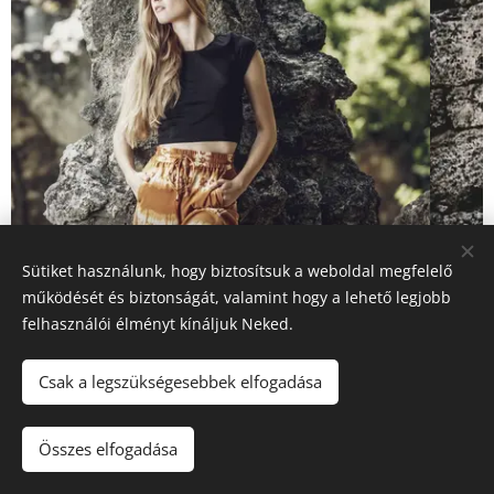
Sütiket használunk, hogy biztosítsuk a weboldal megfelelő
működését és biztonságát, valamint hogy a lehető legjobb
felhasználói élményt kínáljuk Neked.
Csak a legszükségesebbek elfogadása
photosbyfodoremil@gmail.com
Összes elfogadása
Az oldalt a
Webnode
működteti
Sütik