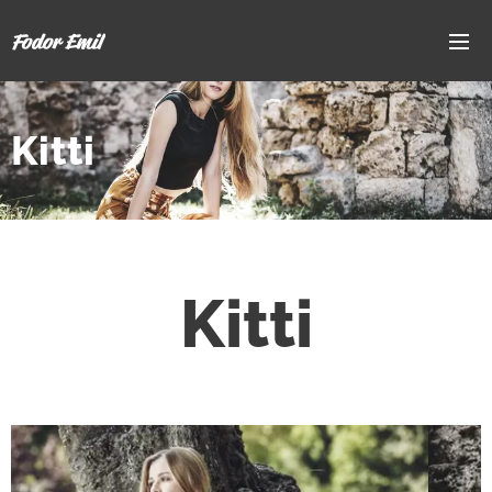
Fodor Emil
Kitti
Kitti