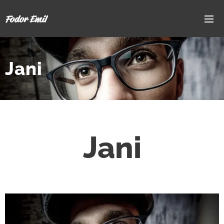
Fodor Emil
Jani
Jani