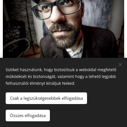
Sütiket használunk, hogy biztosítsuk a weboldal megfelelő
működését és biztonságát, valamint hogy a lehető legjobb
felhasználói élményt kínáljuk Neked.
Csak a legszükségesebbek elfogadása
photosbyfodoremil@gmail.com
Összes elfogadása
Az oldalt a
Webnode
működteti
Sütik