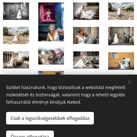
Sütiket használunk, hogy biztosítsuk a weboldal megfelelő
működését és biztonságát, valamint hogy a lehető legjobb
felhasználói élményt kínáljuk Neked.
Csak a legszükségesebbek elfogadása
photosbyfodoremil@gmail.com
Összes elfogadása
Az oldalt a
Webnode
működteti
Sütik