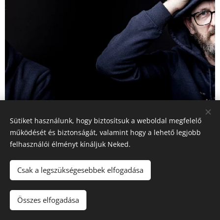
Sütiket használunk, hogy biztosítsuk a weboldal megfelelő
működését és biztonságát, valamint hogy a lehető legjobb
felhasználói élményt kínáljuk Neked.
Csak a legszükségesebbek elfogadása
photosbyfodoremil@gmail.com
Összes elfogadása
Az oldalt a
Webnode
működteti
Sütik