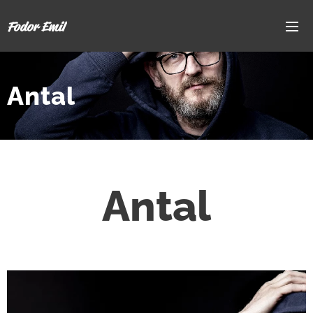
Fodor Emil
Antal
Antal